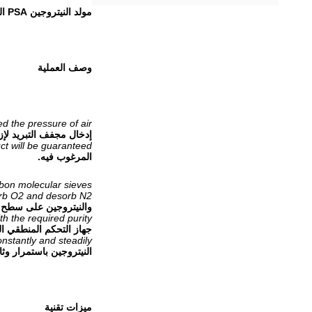
مولد النيتروجين PSA التلقائي بالكامل ، مولد النيتروجين الصناعي
وصف العملية
d the pressure of air.
إدخال مجفف التبريد لإز
ct will be guaranteed.
المرغوب فيه.
bon molecular sieves.
orb O2 and desorb N2.
والنيتروجين على سطح مادة ال
 the required purity.
جهاز التحكم المنطقي القابل للبرمجة (PLC) لإكمال كل دورة من الامتزاز والا
nstantly and steadily.
النيتروجين باستمرار وثا
ميزات تقنية