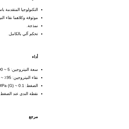
التكنولوجيا المتقدمة با
موثوقة وكلاهما نقاء الن
نمذجة.
تحكم آلي بالكامل.
أداء
سعة النيتروجين: 5 ~ 6000 نيوتن متر
نقاء النيتروجين: 95٪ ~ 99.999٪ (v / v)
الضغط: 0.1 ~ 1.0MPa (G)
نقطة الندى عند الضغط الجوي: -0
مرجع