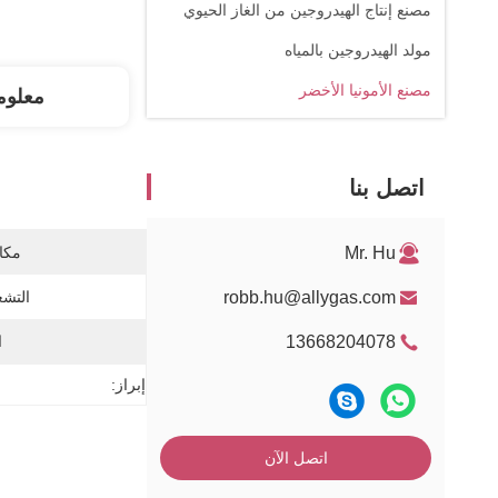
مصنع إنتاج الهيدروجين من الغاز الحيوي
مولد الهيدروجين بالمياه
مصنع الأمونيا الأخضر
معلوم
اتصل بنا
Mr. Hu
مكان
robb.hu@allygas.com
التشغ
13668204078
ا
إبراز:
اتصل الآن