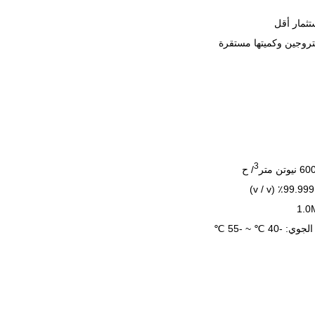
ستثمار أقل
يتروجين وكميتها مستقرة
3
/ ح
4 ℃ ~ -55 ℃