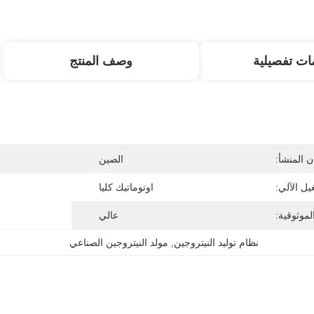
ات تفصيلية
وصف المنتج
 المنشأ:
الصين
يل الآلي:
اوتوماتيك كليا
لموثوقية:
عالي
نظام توليد النيتروجين
, 
مولد النيتروجين الصناعي