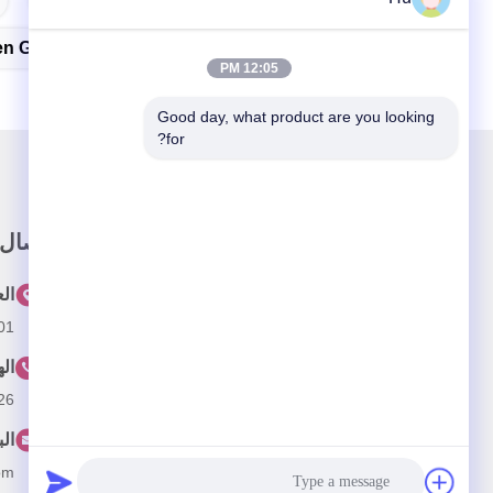
en Generators
12:05 PM
Good day, what product are you looking 
for?
رابط سريع
اتصال
المنزل
ال
201 # ، طريق تشانغ تشنغ
حولنا
ال
المنتجات
26
فيديو
الب
أخبار
om
القضايا