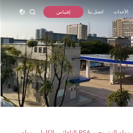
الأحداث
اتصل بنا
إقتباس
مولد النيتروجين PSA التلقائي بالكامل ، مولد