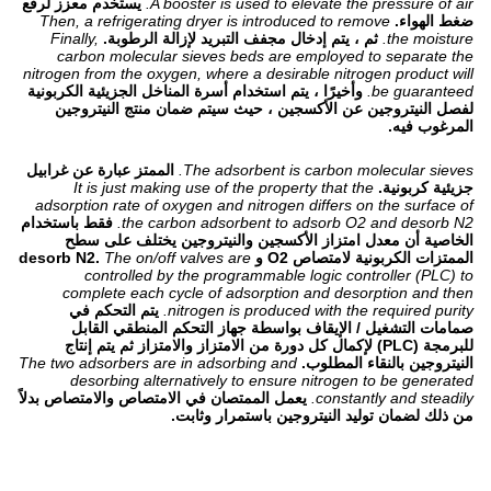
A booster is used to elevate the pressure of air.
يستخدم معزز لرفع
ضغط الهواء.
Then, a refrigerating dryer is introduced to remove
the moisture.
ثم ، يتم إدخال مجفف التبريد لإزالة الرطوبة.
Finally,
carbon molecular sieves beds are employed to separate the
nitrogen from the oxygen, where a desirable nitrogen product will
be guaranteed.
وأخيرًا ، يتم استخدام أسرة المناخل الجزيئية الكربونية
لفصل النيتروجين عن الأكسجين ، حيث سيتم ضمان منتج النيتروجين
المرغوب فيه.
The adsorbent is carbon molecular sieves.
الممتز عبارة عن غرابيل
جزيئية كربونية.
It is just making use of the property that the
adsorption rate of oxygen and nitrogen differs on the surface of
the carbon adsorbent to adsorb O2 and desorb N2.
فقط باستخدام
الخاصية أن معدل امتزاز الأكسجين والنيتروجين يختلف على سطح
الممتزات الكربونية لامتصاص O2 و desorb N2.
The on/off valves are
controlled by the programmable logic controller (PLC) to
complete each cycle of adsorption and desorption and then
nitrogen is produced with the required purity.
يتم التحكم في
صمامات التشغيل / الإيقاف بواسطة جهاز التحكم المنطقي القابل
للبرمجة (PLC) لإكمال كل دورة من الامتزاز والامتزاز ثم يتم إنتاج
النيتروجين بالنقاء المطلوب.
The two adsorbers are in adsorbing and
desorbing alternatively to ensure nitrogen to be generated
constantly and steadily.
يعمل الممتصان في الامتصاص والامتصاص بدلاً
من ذلك لضمان توليد النيتروجين باستمرار وثابت.