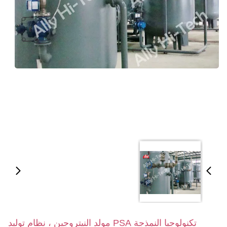
تكنولوجيا النمذجة PSA مولد النيتروجين ، نظام توليد