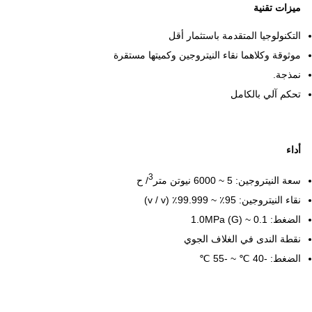
ميزات تقنية
التكنولوجيا المتقدمة باستثمار أقل
موثوقة وكلاهما نقاء النيتروجين وكميتها مستقرة
نمذجة.
تحكم آلي بالكامل
أداء
3
سعة النيتروجين: 5 ~ 6000 نيوتن متر
/ ح
نقاء النيتروجين: 95٪ ~ 99.999٪ (v / v)
الضغط: 0.1 ~ 1.0MPa (G)
نقطة الندى في الغلاف الجوي
الضغط: -40 ℃ ~ -55 ℃