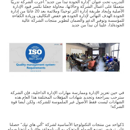
التدريب تحت عنوان "إدارة الجودة تبدأ من جديد".أجرت الشركة تدريبًا
متعمقًا على أعمال الشركة وحالاتها، محاولة جعلنا نكسر قيود الإدارة
الأصلية وإيجاد طريقة إدارة أكثر توحيدًا وملائمة بعد 20 عامًا من إدارة
الجودة.الهدف النهائي لإدارة الجودة هو خفض التكاليف وزيادة الكفاءة
للمؤسسة وتوفير الدعم والضمان لتطوير منتجات الشركة عالية
الجودةلذا، علينا أن نبدأ من جديد
في حين تعزيز الإدارة وممارسة مهارات الإدارة الداخلية، فإن الشركة
سترحب بمراجعة وتجديد شهادات المؤهلات المختلفة هذا العام.هذه
الشهادات ليست فقط الأصول غير الملموسة للشركة، ولكن أيضا قوة
الشركة!
1كواحد من منتجات التكنولوجيا الأساسية لشركة "ألي هاي تيك" حصلنا
على ترخيص تصنيع الصمام المتحكم به البرنامجلقد طوّرنا و أنتجنا صمام