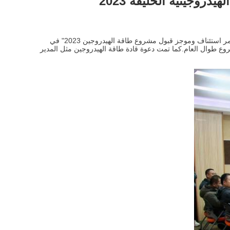
دروجينية الحليفة 2023
في 22 فبراير، وانغ شون، مدير قسم الخدمات الميدانية من الطاقة الهيدروجينية المتحالفة،نظمت "مؤتمر استئناف وموجز قبول مشروع طاقة الهيدروجين 2023" في
مشروع طوال العام.كما تمت دعوة قادة طاقة الهيدروجين مثل المدير