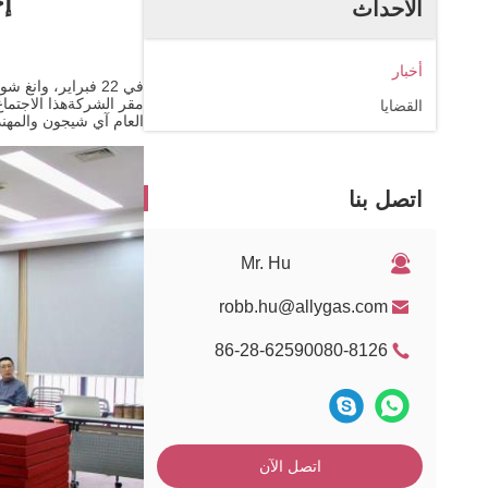
إج
الأحداث
أخبار
مقر الشركةهذا الاجتماع 
القضايا
العام آي شيجون والمهن
اتصل بنا
Mr. Hu
robb.hu@allygas.com
86-28-62590080-8126
اتصل الآن