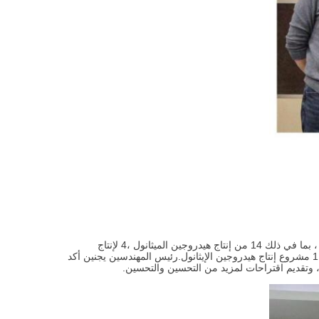
قدم المدير وانغ شون حالة القبول ونتائج تقييم كل مشروع. في عام 2023 ، تم قبول 27 مشروعًا بنجاح ، بما في ذلك 14 من إنتاج هيدروجين الميثانول ،4 لإنتاج
الهيدروجين من الغاز الطبيعي، 6 مشروعات تنقية هيدروجين PSA ، 2 من استخراج هيدروجين TSA ، و 1 مشروع إنتاج هيدروجين الإيثانول.رئيس المهندسين يجنين أكد
، وتقديم اقتراحات لمزيد من التحسين والتحسين.