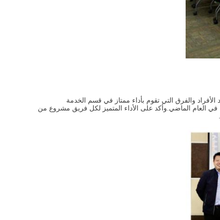
اجتماع هو تلخيص حالة قبول مشروع الطاقة الهيدروجينية الحليفة في عام 2023،ونشيد الأفراد والفرق التي تقوم بأداء ممتاز في قسم الخدمة
ية في العام الماضي.وأكد على الأداء المتميز لكل فريق مشروع من